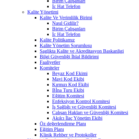
Birim Çalışanları
İç Hat Telefon
Kalite Yönetimi
Kalite Ve Verimlilik Birimi
Nasıl Gidilir?
Birim Çalışanları
İç Hat Telefon
Kalite Politikamız
Kalite Yönetim Sorumlusu
Saglikta Kalite ve Akreditasyon Baskanligi
Bilgi Güvenliği İhlal Bildirimi
Faaliyetler
Komiteler
Beyaz Kod Ekimi
Mavi Kod Ekibi
Kırmızı Kod Ekibi
Bİna Turu Ekibi
Eğitim Komitesi
Enfeksiyon Kontrol Komitesi
İş Sağlığı ve Güvenliği Komitesi
Çalışan Hakları ve Güvenliği Komitesi
Akılcı İlaç Yönetim Ekibi
Öz değerlendirme Planı
Eğitim Planı
Klinik Rehber ve Protokoller