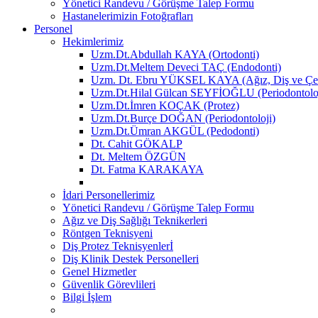
Yönetici Randevu / Görüşme Talep Formu
Hastanelerimizin Fotoğrafları
Personel
Hekimlerimiz
Uzm.Dt.Abdullah KAYA (Ortodonti)
Uzm.Dt.Meltem Deveci TAÇ (Endodonti)
Uzm. Dt. Ebru YÜKSEL KAYA (Ağız, Diş ve Çen
Uzm.Dt.Hilal Gülcan SEYFİOĞLU (Periodontoloj
Uzm.Dt.İmren KOÇAK (Protez)
Uzm.Dt.Burçe DOĞAN (Periodontoloji)
Uzm.Dt.Ümran AKGÜL (Pedodonti)
Dt. Cahit GÖKALP
Dt. Meltem ÖZGÜN
Dt. Fatma KARAKAYA
İdari Personellerimiz
Yönetici Randevu / Görüşme Talep Formu
Ağız ve Diş Sağlığı Teknikerleri
Röntgen Teknisyeni
Diş Protez Teknisyenlerİ
Diş Klinik Destek Personelleri
Genel Hizmetler
Güvenlik Görevlileri
Bilgi İşlem