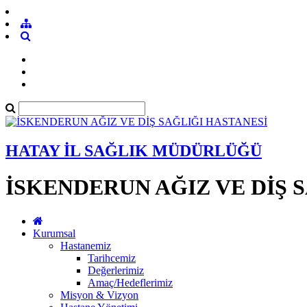
HATAY İL SAĞLIK MÜDÜRLÜĞÜ
İSKENDERUN AĞIZ VE DİŞ 
Kurumsal
Hastanemiz
Tarihcemiz
Değerlerimiz
Amaç/Hedeflerimiz
Misyon & Vizyon