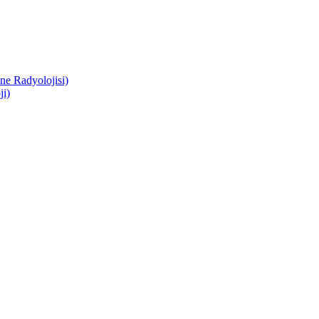
e Radyolojisi)
i)