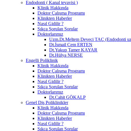
Endodonti ( Kanal tevavisi )
Klinik Hakkında
Doktor Çalışma Programı
Klinikten Haberler
Nasıl Gidilir ?
Sıkça Sorulan Sorular
Doktorlarımız
Uzm.Dt.Meltem Deveci TAÇ (Endodonti u
Dt.İsmail Cem ERTEN
Dt.Yakup Tamer KAYAR
Dt.Hülya NERSE
Engelli Poliklinik
Klinik Hakkında
Doktor Çalışma Programı
Klinikten Haberler
Nasıl Gidilir ?
Sıkça Sorulan Sorular
Doktorlarımız
Dt.Cahit GÖKALP
Genel Diş Poliklinikler
Klinik Hakkında
Doktor Çalışma Programı
Klinikten Haberler
Nasıl Gidilir ?
Sıkça Sorulan Sorular