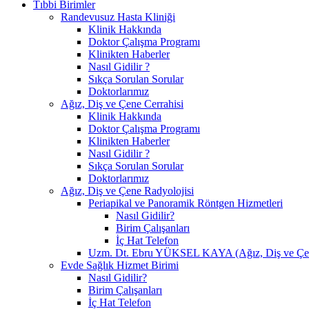
Tıbbi Birimler
Randevusuz Hasta Kliniği
Klinik Hakkında
Doktor Çalışma Programı
Klinikten Haberler
Nasıl Gidilir ?
Sıkça Sorulan Sorular
Doktorlarımız
Ağız, Diş ve Çene Cerrahisi
Klinik Hakkında
Doktor Çalışma Programı
Klinikten Haberler
Nasıl Gidilir ?
Sıkça Sorulan Sorular
Doktorlarımız
Ağız, Diş ve Çene Radyolojisi
Periapikal ve Panoramik Röntgen Hizmetleri
Nasıl Gidilir?
Birim Çalışanları
İç Hat Telefon
Uzm. Dt. Ebru YÜKSEL KAYA (Ağız, Diş ve Çen
Evde Sağlık Hizmet Birimi
Nasıl Gidilir?
Birim Çalışanları
İç Hat Telefon