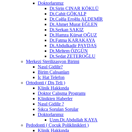
Doktorlarımız
Dt.Şirin ÇINAR KÖKLÜ
Dt.Cahit GÖKALP
Dt.Çağla Eroğlu ALDEMİR
Dt.Ahmet Murat EĞLEN
Dt.Serkan SAKIZ
Dt.Hamza Kürşat OĞUZ
Dt.Fatma KARAKAYA
Dt.Abdulkadir PAYDAŞ
Dt.Meltem ÖZGÜN
Dt.Sedat ZETEROĞLU
Merkezi Sterilizasyon Birimi
Nasıl Gidilir?
Birim Çalışanları
İç Hat Telefon
Ortodonti ( Diş Teli )
Klinik Hakkında
Doktor Çalışma Programı
Klinikten Haberler
Nasıl Gidilir ?
Sıkça Sorulan Sorular
Doktorlarımız
Uzm.Dt.Abdullah KAYA
Pedodonti ( Çocuk Poliklinikleri )
Klinik Hakkında