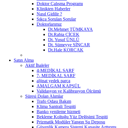
Doktor Çalışma Programı
Klinikten Haberler
Nasıl Gidilir ?
Sıkça Sorulan Sorular
Doktorlarımız
Dt.Mehmet TÜMKAYA
Dt.Rabia ÇİÇEK
Dt. Yusuf ÜNLÜ
Dt. Sümeyye SİNCAR
Dt.Hale KORÇAK
Satın Alma
Aktif İhaleler
4-MEDİKAL SARF
7- MEDİKAL SARF
aljinat yedek parça
AMALGAM KAPSÜL
Validasyon ve Kalibrasyon Ölçümü
Süresi Dolan Alımlar
Trafo Odası Bakım
Klima Santrali Tespiti
Banko yenileme hizmeti
Bekleme Koltuğu Yüz Değişimi Tespiti
Prizmatik Modüler Yangın Su Deposu
Güvenlik Kamera Sistemi Kapasite Arttırımı