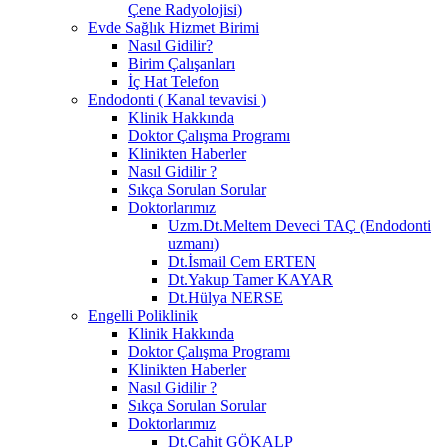
Çene Radyolojisi)
Evde Sağlık Hizmet Birimi
Nasıl Gidilir?
Birim Çalışanları
İç Hat Telefon
Endodonti ( Kanal tevavisi )
Klinik Hakkında
Doktor Çalışma Programı
Klinikten Haberler
Nasıl Gidilir ?
Sıkça Sorulan Sorular
Doktorlarımız
Uzm.Dt.Meltem Deveci TAÇ (Endodonti
uzmanı)
Dt.İsmail Cem ERTEN
Dt.Yakup Tamer KAYAR
Dt.Hülya NERSE
Engelli Poliklinik
Klinik Hakkında
Doktor Çalışma Programı
Klinikten Haberler
Nasıl Gidilir ?
Sıkça Sorulan Sorular
Doktorlarımız
Dt.Cahit GÖKALP