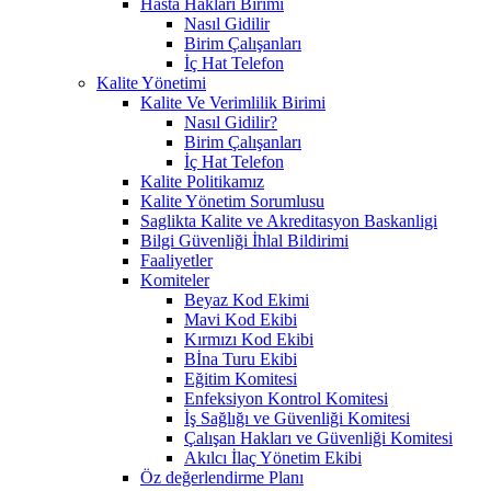
Hasta Hakları Birimi
Nasıl Gidilir
Birim Çalışanları
İç Hat Telefon
Kalite Yönetimi
Kalite Ve Verimlilik Birimi
Nasıl Gidilir?
Birim Çalışanları
İç Hat Telefon
Kalite Politikamız
Kalite Yönetim Sorumlusu
Saglikta Kalite ve Akreditasyon Baskanligi
Bilgi Güvenliği İhlal Bildirimi
Faaliyetler
Komiteler
Beyaz Kod Ekimi
Mavi Kod Ekibi
Kırmızı Kod Ekibi
Bİna Turu Ekibi
Eğitim Komitesi
Enfeksiyon Kontrol Komitesi
İş Sağlığı ve Güvenliği Komitesi
Çalışan Hakları ve Güvenliği Komitesi
Akılcı İlaç Yönetim Ekibi
Öz değerlendirme Planı