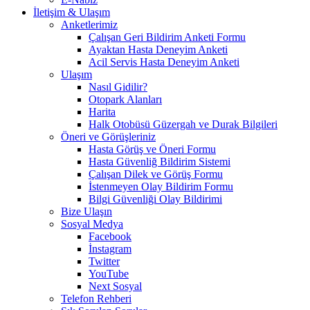
İletişim & Ulaşım
Anketlerimiz
Çalışan Geri Bildirim Anketi Formu
Ayaktan Hasta Deneyim Anketi
Acil Servis Hasta Deneyim Anketi
Ulaşım
Nasıl Gidilir?
Otopark Alanları
Harita
Halk Otobüsü Güzergah ve Durak Bilgileri
Öneri ve Görüşleriniz
Hasta Görüş ve Öneri Formu
Hasta Güvenliğ Bildirim Sistemi
Çalışan Dilek ve Görüş Formu
İstenmeyen Olay Bildirim Formu
Bilgi Güvenliği Olay Bildirimi
Bize Ulaşın
Sosyal Medya
Facebook
İnstagram
Twitter
YouTube
Next Sosyal
Telefon Rehberi