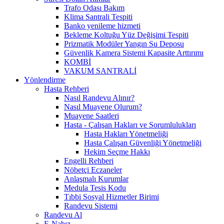
Trafo Odası Bakım
Klima Santrali Tespiti
Banko yenileme hizmeti
Bekleme Koltuğu Yüz Değişimi Tespiti
Prizmatik Modüler Yangın Su Deposu
Güvenlik Kamera Sistemi Kapasite Arttırımı
KOMBİ
VAKUM SANTRALİ
Yönlendirme
Hasta Rehberi
Nasıl Randevu Alınır?
Nasıl Muayene Olurum?
Muayene Saatleri
Hasta - Çalışan Hakları ve Sorumlulukları
Hasta Hakları Yönetmeliği
Hasta Çalışan Güvenliği Yönetmeliği
Hekim Seçme Hakkı
Engelli Rehberi
Nöbetçi Eczaneler
Anlaşmalı Kurumlar
Medula Tesis Kodu
Tıbbi Sosyal Hizmetler Birimi
Randevu Sistemi
Randevu Al
E-Nabız