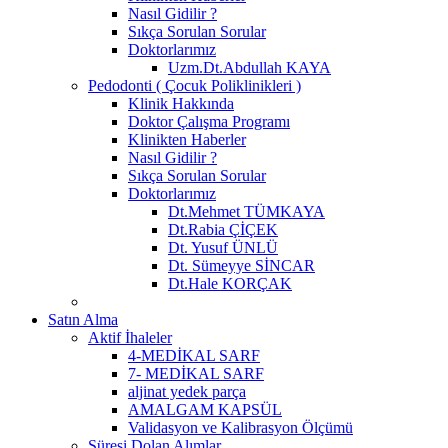
Nasıl Gidilir ?
Sıkça Sorulan Sorular
Doktorlarımız
Uzm.Dt.Abdullah KAYA
Pedodonti ( Çocuk Poliklinikleri )
Klinik Hakkında
Doktor Çalışma Programı
Klinikten Haberler
Nasıl Gidilir ?
Sıkça Sorulan Sorular
Doktorlarımız
Dt.Mehmet TÜMKAYA
Dt.Rabia ÇİÇEK
Dt. Yusuf ÜNLÜ
Dt. Sümeyye SİNCAR
Dt.Hale KORÇAK
Satın Alma
Aktif İhaleler
4-MEDİKAL SARF
7- MEDİKAL SARF
aljinat yedek parça
AMALGAM KAPSÜL
Validasyon ve Kalibrasyon Ölçümü
Süresi Dolan Alımlar