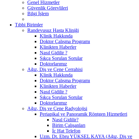
Genel Hizmetler
Güvenlik Görevlileri
Bilgi İşlem
Tıbbi Birimler
Randevusuz Hasta Kliniği
Klinik Hakkında
Doktor Çalışma Programı
Klinikten Haberler
Nasıl Gidilir ?
Sıkça Sorulan Sorular
Doktorlarımız
Ağız, Diş ve Çene Cerrahisi
Klinik Hakkında
Doktor Çalışma Programı
Klinikten Haberler
Nasıl Gidilir ?
Sıkça Sorulan Sorular
Doktorlarımız
Ağız, Diş ve Çene Radyolojisi
Periapikal ve Panoramik Röntgen Hizmetleri
Nasıl Gidilir?
Birim Çalışanları
İç Hat Telefon
Uzm. Dt. Ebru YÜKSEL KAYA (Ağız, Diş ve