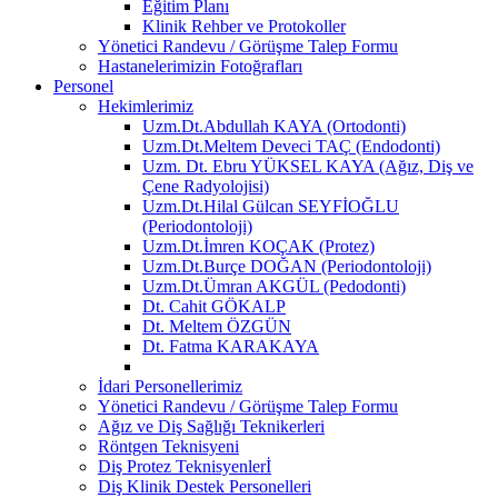
Eğitim Planı
Klinik Rehber ve Protokoller
Yönetici Randevu / Görüşme Talep Formu
Hastanelerimizin Fotoğrafları
Personel
Hekimlerimiz
Uzm.Dt.Abdullah KAYA (Ortodonti)
Uzm.Dt.Meltem Deveci TAÇ (Endodonti)
Uzm. Dt. Ebru YÜKSEL KAYA (Ağız, Diş ve
Çene Radyolojisi)
Uzm.Dt.Hilal Gülcan SEYFİOĞLU
(Periodontoloji)
Uzm.Dt.İmren KOÇAK (Protez)
Uzm.Dt.Burçe DOĞAN (Periodontoloji)
Uzm.Dt.Ümran AKGÜL (Pedodonti)
Dt. Cahit GÖKALP
Dt. Meltem ÖZGÜN
Dt. Fatma KARAKAYA
İdari Personellerimiz
Yönetici Randevu / Görüşme Talep Formu
Ağız ve Diş Sağlığı Teknikerleri
Röntgen Teknisyeni
Diş Protez Teknisyenlerİ
Diş Klinik Destek Personelleri