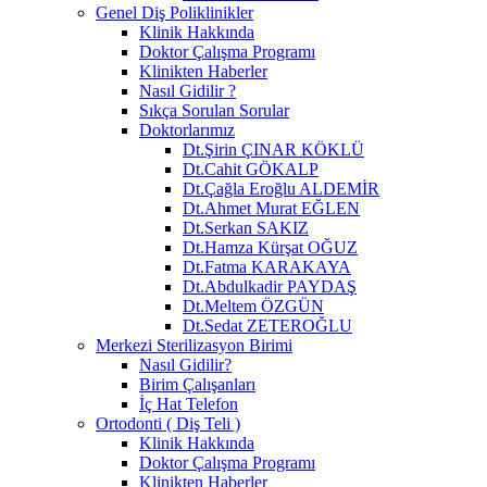
Genel Diş Poliklinikler
Klinik Hakkında
Doktor Çalışma Programı
Klinikten Haberler
Nasıl Gidilir ?
Sıkça Sorulan Sorular
Doktorlarımız
Dt.Şirin ÇINAR KÖKLÜ
Dt.Cahit GÖKALP
Dt.Çağla Eroğlu ALDEMİR
Dt.Ahmet Murat EĞLEN
Dt.Serkan SAKIZ
Dt.Hamza Kürşat OĞUZ
Dt.Fatma KARAKAYA
Dt.Abdulkadir PAYDAŞ
Dt.Meltem ÖZGÜN
Dt.Sedat ZETEROĞLU
Merkezi Sterilizasyon Birimi
Nasıl Gidilir?
Birim Çalışanları
İç Hat Telefon
Ortodonti ( Diş Teli )
Klinik Hakkında
Doktor Çalışma Programı
Klinikten Haberler