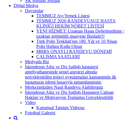
Sık Sorulan Sorular
Dijital Medya
Duyurular
TEMMUZ Ayı Yemek Listesi
TEMMUZ 2026 RANDEVUSUZ HASTA
KLİNİĞİ HEKİM NÖBET LİSTESİ
YENİ HİZMET: Uzaktan Hasta Değerlendirme /
uzaktan görüntülü muayene Başladı!!!
Türk Polis Teşkilatı'nın 180. Yılı ve 10 Nisan
Polis Haftası Kutlu Olsun
MHRS ONAYLI RANDEVU DÖNEMİ
ÇALIŞMA SAATLERİ
Medyada Biz
İskenderun Ağız ve Diş Sağlığı hastanesi
ameliyathanesinde genel anestezi altında
gerçekleştirilen tedavi uygulamaları kapsamında ilk
hastamızın işlemi başarıyla tamamlanmıştır.
Merkezimizden Nasıl Randevu Alabilirsiniz
İskenderun Ağız ve Diş Sağlığı Hastanesi Çalışan
Hakları ve Motivasyon Toplantısı Gerçekleştirildi
Video
Kurumsal Tanıtım Videosu
Fotoğraf Galerisi