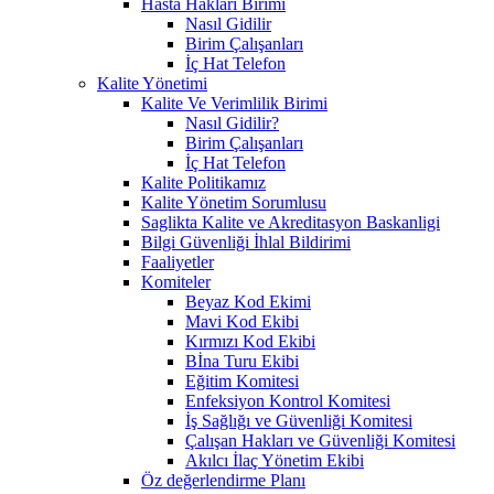
Hasta Hakları Birimi
Nasıl Gidilir
Birim Çalışanları
İç Hat Telefon
Kalite Yönetimi
Kalite Ve Verimlilik Birimi
Nasıl Gidilir?
Birim Çalışanları
İç Hat Telefon
Kalite Politikamız
Kalite Yönetim Sorumlusu
Saglikta Kalite ve Akreditasyon Baskanligi
Bilgi Güvenliği İhlal Bildirimi
Faaliyetler
Komiteler
Beyaz Kod Ekimi
Mavi Kod Ekibi
Kırmızı Kod Ekibi
Bİna Turu Ekibi
Eğitim Komitesi
Enfeksiyon Kontrol Komitesi
İş Sağlığı ve Güvenliği Komitesi
Çalışan Hakları ve Güvenliği Komitesi
Akılcı İlaç Yönetim Ekibi
Öz değerlendirme Planı