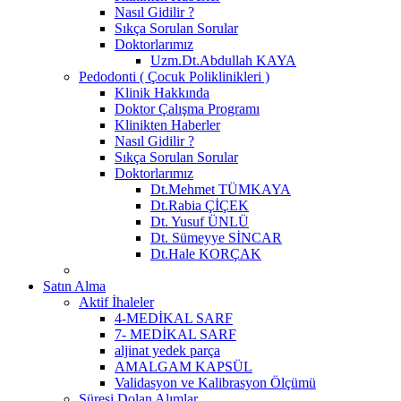
Nasıl Gidilir ?
Sıkça Sorulan Sorular
Doktorlarımız
Uzm.Dt.Abdullah KAYA
Pedodonti ( Çocuk Poliklinikleri )
Klinik Hakkında
Doktor Çalışma Programı
Klinikten Haberler
Nasıl Gidilir ?
Sıkça Sorulan Sorular
Doktorlarımız
Dt.Mehmet TÜMKAYA
Dt.Rabia ÇİÇEK
Dt. Yusuf ÜNLÜ
Dt. Sümeyye SİNCAR
Dt.Hale KORÇAK
Satın Alma
Aktif İhaleler
4-MEDİKAL SARF
7- MEDİKAL SARF
aljinat yedek parça
AMALGAM KAPSÜL
Validasyon ve Kalibrasyon Ölçümü
Süresi Dolan Alımlar