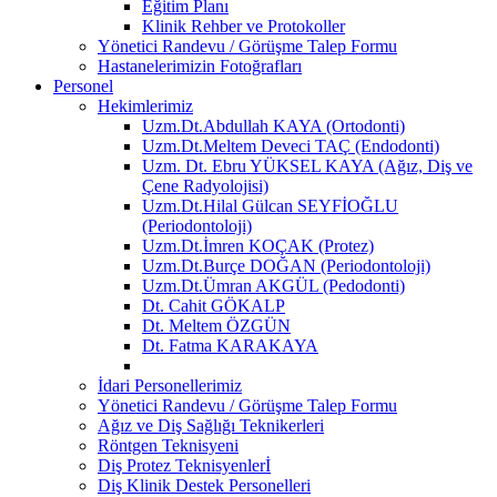
Eğitim Planı
Klinik Rehber ve Protokoller
Yönetici Randevu / Görüşme Talep Formu
Hastanelerimizin Fotoğrafları
Personel
Hekimlerimiz
Uzm.Dt.Abdullah KAYA (Ortodonti)
Uzm.Dt.Meltem Deveci TAÇ (Endodonti)
Uzm. Dt. Ebru YÜKSEL KAYA (Ağız, Diş ve
Çene Radyolojisi)
Uzm.Dt.Hilal Gülcan SEYFİOĞLU
(Periodontoloji)
Uzm.Dt.İmren KOÇAK (Protez)
Uzm.Dt.Burçe DOĞAN (Periodontoloji)
Uzm.Dt.Ümran AKGÜL (Pedodonti)
Dt. Cahit GÖKALP
Dt. Meltem ÖZGÜN
Dt. Fatma KARAKAYA
İdari Personellerimiz
Yönetici Randevu / Görüşme Talep Formu
Ağız ve Diş Sağlığı Teknikerleri
Röntgen Teknisyeni
Diş Protez Teknisyenlerİ
Diş Klinik Destek Personelleri