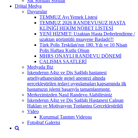
Sık Sorulan Sorular
Dijital Medya
Duyurular
TEMMUZ Ayı Yemek Listesi
TEMMUZ 2026 RANDEVUSUZ HASTA
KLİNİĞİ HEKİM NÖBET LİSTESİ
YENİ HİZMET: Uzaktan Hasta Değerlendirme /
uzaktan görüntülü muayene Başladı!!!
Türk Polis Teşkilatı'nın 180. Yılı ve 10 Nisan
Polis Haftası Kutlu Olsun
MHRS ONAYLI RANDEVU DÖNEMİ
ÇALIŞMA SAATLERİ
Medyada Biz
İskenderun Ağız ve Diş Sağlığı hastanesi
ameliyathanesinde genel anestezi altında
gerçekleştirilen tedavi uygulamaları kapsamında ilk
hastamızın işlemi başarıyla tamamlanmıştır.
Merkezimizden Nasıl Randevu Alabilirsiniz
İskenderun Ağız ve Diş Sağlığı Hastanesi Çalışan
Hakları ve Motivasyon Toplantısı Gerçekleştirildi
Video
Kurumsal Tanıtım Videosu
Fotoğraf Galerisi