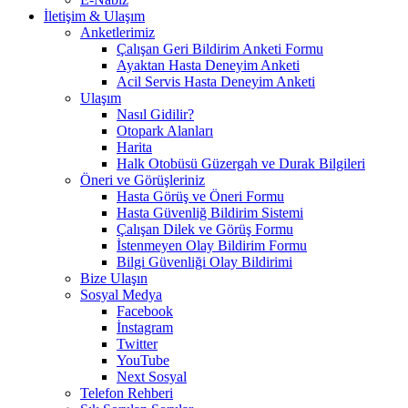
İletişim & Ulaşım
Anketlerimiz
Çalışan Geri Bildirim Anketi Formu
Ayaktan Hasta Deneyim Anketi
Acil Servis Hasta Deneyim Anketi
Ulaşım
Nasıl Gidilir?
Otopark Alanları
Harita
Halk Otobüsü Güzergah ve Durak Bilgileri
Öneri ve Görüşleriniz
Hasta Görüş ve Öneri Formu
Hasta Güvenliğ Bildirim Sistemi
Çalışan Dilek ve Görüş Formu
İstenmeyen Olay Bildirim Formu
Bilgi Güvenliği Olay Bildirimi
Bize Ulaşın
Sosyal Medya
Facebook
İnstagram
Twitter
YouTube
Next Sosyal
Telefon Rehberi