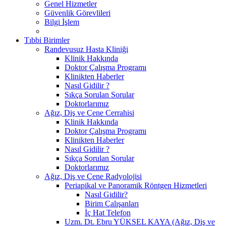
Genel Hizmetler
Güvenlik Görevlileri
Bilgi İşlem
Tıbbi Birimler
Randevusuz Hasta Kliniği
Klinik Hakkında
Doktor Çalışma Programı
Klinikten Haberler
Nasıl Gidilir ?
Sıkça Sorulan Sorular
Doktorlarımız
Ağız, Diş ve Çene Cerrahisi
Klinik Hakkında
Doktor Çalışma Programı
Klinikten Haberler
Nasıl Gidilir ?
Sıkça Sorulan Sorular
Doktorlarımız
Ağız, Diş ve Çene Radyolojisi
Periapikal ve Panoramik Röntgen Hizmetleri
Nasıl Gidilir?
Birim Çalışanları
İç Hat Telefon
Uzm. Dt. Ebru YÜKSEL KAYA (Ağız, Diş ve