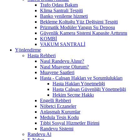
Trafo Odası Bakım
Klima Santrali Tespiti
Banko yenileme hizmeti
Bekleme Koltuğu Yüz Değişimi Tespiti
Prizmatik Modüler Yangın Su Deposu
Güvenlik Kamera Sistemi Kapasite Arttırımı
KOMBİ
VAKUM SANTRALİ
Yönlendirme
Hasta Rehberi
Nasıl Randevu Alınır?
Nasıl Muayene Olurum?
Muayene Saatleri
Hasta - Çalışan Hakları ve Sorumlulukları
Hasta Hakları Yönetmeliği
Hasta Çalışan Güvenliği Yönetmeliği
Hekim Seçme Hakkı
Engelli Rehberi
Nöbetçi Eczaneler
Anlaşmalı Kurumlar
Medula Tesis Kodu
Tıbbi Sosyal Hizmetler Birimi
Randevu Sistemi
Randevu Al
E-Nabız