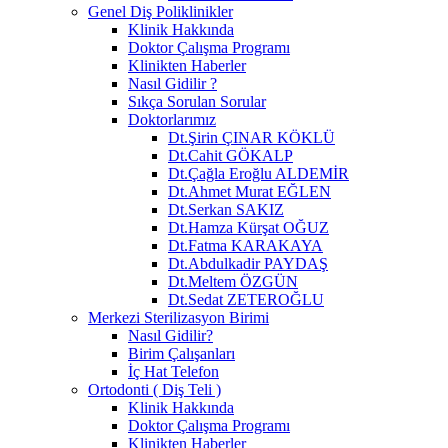
Genel Diş Poliklinikler
Klinik Hakkında
Doktor Çalışma Programı
Klinikten Haberler
Nasıl Gidilir ?
Sıkça Sorulan Sorular
Doktorlarımız
Dt.Şirin ÇINAR KÖKLÜ
Dt.Cahit GÖKALP
Dt.Çağla Eroğlu ALDEMİR
Dt.Ahmet Murat EĞLEN
Dt.Serkan SAKIZ
Dt.Hamza Kürşat OĞUZ
Dt.Fatma KARAKAYA
Dt.Abdulkadir PAYDAŞ
Dt.Meltem ÖZGÜN
Dt.Sedat ZETEROĞLU
Merkezi Sterilizasyon Birimi
Nasıl Gidilir?
Birim Çalışanları
İç Hat Telefon
Ortodonti ( Diş Teli )
Klinik Hakkında
Doktor Çalışma Programı
Klinikten Haberler