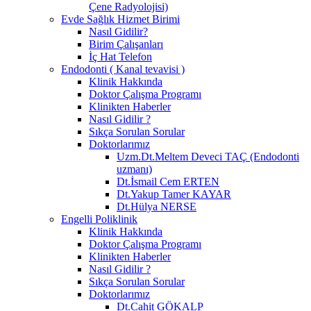
Çene Radyolojisi)
Evde Sağlık Hizmet Birimi
Nasıl Gidilir?
Birim Çalışanları
İç Hat Telefon
Endodonti ( Kanal tevavisi )
Klinik Hakkında
Doktor Çalışma Programı
Klinikten Haberler
Nasıl Gidilir ?
Sıkça Sorulan Sorular
Doktorlarımız
Uzm.Dt.Meltem Deveci TAÇ (Endodonti
uzmanı)
Dt.İsmail Cem ERTEN
Dt.Yakup Tamer KAYAR
Dt.Hülya NERSE
Engelli Poliklinik
Klinik Hakkında
Doktor Çalışma Programı
Klinikten Haberler
Nasıl Gidilir ?
Sıkça Sorulan Sorular
Doktorlarımız
Dt.Cahit GÖKALP