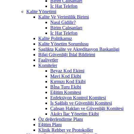
Birim Çalışanları
İç Hat Telefon
Kalite Yönetimi
Kalite Ve Verimlilik Birimi
Nasıl Gidilir?
Birim Çalışanları
İç Hat Telefon
Kalite Politikamız
Kalite Yönetim Sorumlusu
Saglikta Kalite ve Akreditasyon Baskanligi
Bilgi Güvenliği İhlal Bildirimi
Faaliyetler
Komiteler
Beyaz Kod Ekimi
Mavi Kod Ekibi
Kırmızı Kod Ekibi
Bİna Turu Ekibi
Eğitim Komitesi
Enfeksiyon Kontrol Komitesi
İş Sağlığı ve Güvenliği Komitesi
Çalışan Hakları ve Güvenliği Komitesi
Akılcı İlaç Yönetim Ekibi
Öz değerlendirme Planı
Eğitim Planı
Klinik Rehber ve Protokoller