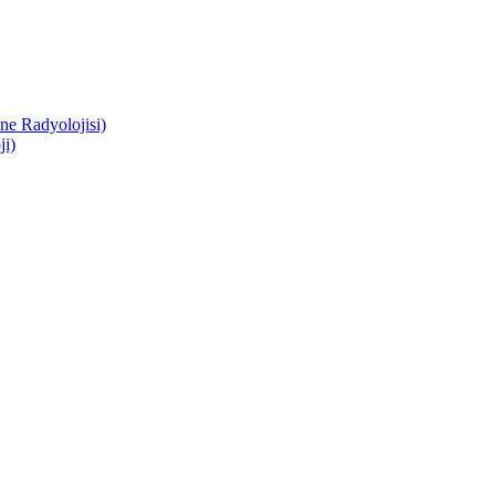
e Radyolojisi)
i)