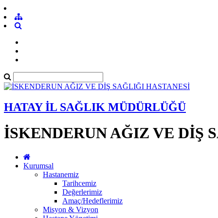
HATAY İL SAĞLIK MÜDÜRLÜĞÜ
İSKENDERUN AĞIZ VE DİŞ 
Kurumsal
Hastanemiz
Tarihcemiz
Değerlerimiz
Amaç/Hedeflerimiz
Misyon & Vizyon