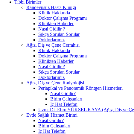
Tıbbi Birimler
Randevusuz Hasta Kliniği
Klinik Hakkında
Doktor Çalışma Programı
Klinikten Haberler
Nasıl Gidilir ?
Sıkça Sorulan Sorular
Doktorlarımız
Ağız, Diş ve Çene Cerrahisi
Klinik Hakkında
Doktor Çalışma Programı
Klinikten Haberler
Nasıl Gidilir ?
Sıkça Sorulan Sorular
Doktorlarımız
Ağız, Diş ve Çene Radyolojisi
Periapikal ve Panoramik Röntgen Hizmetleri
Nasıl Gidilir?
Birim Çalışanları
İç Hat Telefon
Uzm. Dt. Ebru YÜKSEL KAYA (Ağız, Diş ve Çen
Evde Sağlık Hizmet Birimi
Nasıl Gidilir?
Birim Çalışanları
İç Hat Telefon