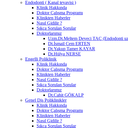
Endodonti ( Kanal tevavisi )
Klinik Hakkında
Doktor Çalışma Programı
Klinikten Haberler
Nasıl Gidilir ?
Sıkça Sorulan Sorular
Doktorlarımız
Uzm.Dt.Meltem Deveci TAÇ (Endodonti u
Dt.İsmail Cem ERTEN
Dt.Yakup Tamer KAYAR
Dt.Hülya NERSE
Engelli Poliklinik
Klinik Hakkında
Doktor Çalışma Programı
Klinikten Haberler
Nasıl Gidilir ?
Sıkça Sorulan Sorular
Doktorlarımız
Dt.Cahit GÖKALP
Genel Diş Poliklinikler
Klinik Hakkında
Doktor Çalışma Programı
Klinikten Haberler
Nasıl Gidilir ?
Sıkça Sorulan Sorular