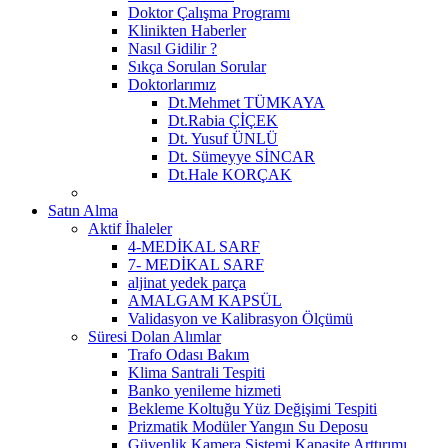
Doktor Çalışma Programı
Klinikten Haberler
Nasıl Gidilir ?
Sıkça Sorulan Sorular
Doktorlarımız
Dt.Mehmet TÜMKAYA
Dt.Rabia ÇİÇEK
Dt. Yusuf ÜNLÜ
Dt. Sümeyye SİNCAR
Dt.Hale KORÇAK
Satın Alma
Aktif İhaleler
4-MEDİKAL SARF
7- MEDİKAL SARF
aljinat yedek parça
AMALGAM KAPSÜL
Validasyon ve Kalibrasyon Ölçümü
Süresi Dolan Alımlar
Trafo Odası Bakım
Klima Santrali Tespiti
Banko yenileme hizmeti
Bekleme Koltuğu Yüz Değişimi Tespiti
Prizmatik Modüler Yangın Su Deposu
Güvenlik Kamera Sistemi Kapasite Arttırımı