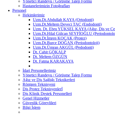
Yönetici Randevu / Görüşme Talep Formu
Hastanelerimizin Fotoğrafları
Personel
Hekimlerimiz
Uzm.Dt.Abdullah KAYA (Ortodonti)
Uzm.Dt.Meltem Deveci TAÇ (Endodonti)
Uzm. Dt. Ebru YÜKSEL KAYA (Ağız, Diş ve Çen
Uzm.Dt.Hilal Gülcan SEYFİOĞLU (Periodontoloj
Uzm.Dt.İmren KOÇAK (Protez)
Uzm.Dt.Burçe DOĞAN (Periodontoloji)
Uzm.Dt.Ümran AKGÜL (Pedodonti)
Dt. Cahit GÖKALP
Dt. Meltem ÖZGÜN
Dt. Fatma KARAKAYA
İdari Personellerimiz
Yönetici Randevu / Görüşme Talep Formu
Ağız ve Diş Sağlığı Teknikerleri
Röntgen Teknisyeni
Diş Protez Teknisyenlerİ
Diş Klinik Destek Personelleri
Genel Hizmetler
Güvenlik Görevlileri
Bilgi İşlem