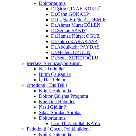
Doktorlarımız
Dt.Şirin ÇINAR KÖKLÜ
Dt.Cahit GÖKALP
Dt.Çağla Eroğlu ALDEMİR
Dt.Ahmet Murat EĞLEN
Dt.Serkan SAKIZ
Dt.Hamza Kürşat OĞUZ
Dt.Fatma KARAKAYA
Dt.Abdulkadir PAYDAŞ
Dt.Meltem ÖZGÜN
Dt.Sedat ZETEROĞLU
Merkezi Sterilizasyon Birimi
Nasıl Gidilir?
Birim Çalışanları
İç Hat Telefon
Ortodonti ( Diş Teli )
Klinik Hakkında
Doktor Çalışma Programı
Klinikten Haberler
Nasıl Gidilir ?
Sıkça Sorulan Sorular
Doktorlarımız
Uzm.Dt.Abdullah KAYA
Pedodonti ( Çocuk Poliklinikleri )
Klinik Hakkında