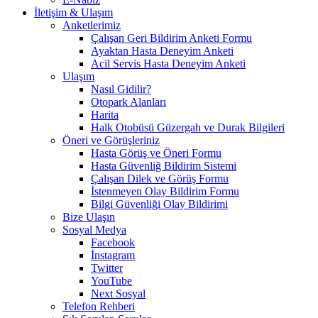
İletişim & Ulaşım
Anketlerimiz
Çalışan Geri Bildirim Anketi Formu
Ayaktan Hasta Deneyim Anketi
Acil Servis Hasta Deneyim Anketi
Ulaşım
Nasıl Gidilir?
Otopark Alanları
Harita
Halk Otobüsü Güzergah ve Durak Bilgileri
Öneri ve Görüşleriniz
Hasta Görüş ve Öneri Formu
Hasta Güvenliğ Bildirim Sistemi
Çalışan Dilek ve Görüş Formu
İstenmeyen Olay Bildirim Formu
Bilgi Güvenliği Olay Bildirimi
Bize Ulaşın
Sosyal Medya
Facebook
İnstagram
Twitter
YouTube
Next Sosyal
Telefon Rehberi