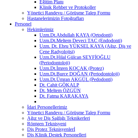
Eğitim Planı
Klinik Rehber ve Protokoller
Yönetici Randevu / Görüşme Talep Formu
Hastanelerimizin Fotoğrafları
Personel
Hekimlerimiz
Uzm.Dt.Abdullah KAYA (Ortodonti)
Uzm.Dt.Meltem Deveci TAÇ (Endodonti)
Uzm. Dt. Ebru YÜKSEL KAYA (Ağız, Diş ve
Çene Radyolojisi)
Uzm.Dt.Hilal Gülcan SEYFİOĞLU
(Periodontoloji)
Uzm.Dt.İmren KOÇAK (Protez)
Uzm.Dt.Burçe DOĞAN (Periodontoloji)
Uzm.Dt.Ümran AKGÜL (Pedodonti)
Dt. Cahit GÖKALP
Dt. Meltem ÖZGÜN
Dt. Fatma KARAKAYA
İdari Personellerimiz
Yönetici Randevu / Görüşme Talep Formu
Ağız ve Diş Sağlığı Teknikerleri
Röntgen Teknisyeni
Diş Protez Teknisyenlerİ
Diş Klinik Destek Personelleri