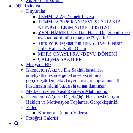
Sık Sorulan Sorular
Dijital Medya
Duyurular
TEMMUZ Ayı Yemek Listesi
TEMMUZ 2026 RANDEVUSUZ HASTA
KLİNİĞİ HEKİM NÖBET LİSTESİ
YENİ HİZMET: Uzaktan Hasta Değerlendirme /
uzaktan görüntülü muayene Başladı!!!
Türk Polis Teşkilatı'nın 180. Yılı ve 10 Nisan
Polis Haftası Kutlu Olsun
MHRS ONAYLI RANDEVU DÖNEMİ
ÇALIŞMA SAATLERİ
Medyada Biz
İskenderun Ağız ve Diş Sağlığı hastanesi
ameliyathanesinde genel anestezi altında
gerçekleştirilen tedavi uygulamaları kapsamında ilk
hastamızın işlemi başarıyla tamamlanmıştır.
Merkezimizden Nasıl Randevu Alabilirsiniz
İskenderun Ağız ve Diş Sağlığı Hastanesi Çalışan
Hakları ve Motivasyon Toplantısı Gerçekleştirildi
Video
Kurumsal Tanıtım Videosu
Fotoğraf Galerisi