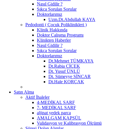
Nasıl Gidilir ?
Sıkça Sorulan Sorular
Doktorlarımız
Uzm.Dt.Abdullah KAYA
Pedodonti ( Çocuk Poliklinikleri )
Klinik Hakkında
Doktor Çalışma Programı
Klinikten Haberler
Nasıl Gidilir ?
Sıkça Sorulan Sorular
Doktorlarımız
Dt.Mehmet TÜMKAYA
Dt.Rabia ÇİÇEK
Dt. Yusuf ÜNLÜ
Dt. Sümeyye SİNCAR
Dt.Hale KORÇAK
Satın Alma
Aktif İhaleler
4-MEDİKAL SARF
7- MEDİKAL SARF
aljinat yedek parça
AMALGAM KAPSÜL
Validasyon ve Kalibrasyon Ölçümü
Süresi Dolan Alımlar