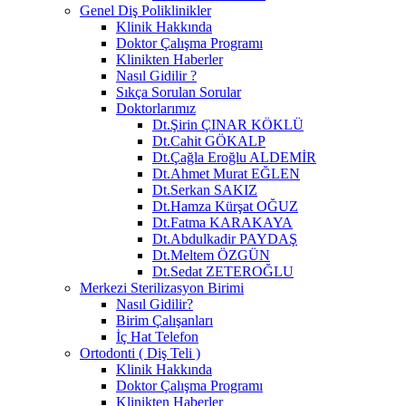
Genel Diş Poliklinikler
Klinik Hakkında
Doktor Çalışma Programı
Klinikten Haberler
Nasıl Gidilir ?
Sıkça Sorulan Sorular
Doktorlarımız
Dt.Şirin ÇINAR KÖKLÜ
Dt.Cahit GÖKALP
Dt.Çağla Eroğlu ALDEMİR
Dt.Ahmet Murat EĞLEN
Dt.Serkan SAKIZ
Dt.Hamza Kürşat OĞUZ
Dt.Fatma KARAKAYA
Dt.Abdulkadir PAYDAŞ
Dt.Meltem ÖZGÜN
Dt.Sedat ZETEROĞLU
Merkezi Sterilizasyon Birimi
Nasıl Gidilir?
Birim Çalışanları
İç Hat Telefon
Ortodonti ( Diş Teli )
Klinik Hakkında
Doktor Çalışma Programı
Klinikten Haberler