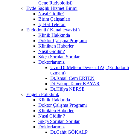
Çene Radyolojisi)
Evde Sağlık Hizmet Birimi
Nasıl Gidilir?
Birim Çalışanları
İç Hat Telefon
Endodonti ( Kanal tevavisi )
Klinik Hakkında
Doktor Çalışma Programı
Klinikten Haberler
Nasıl Gidilir ?
Sıkça Sorulan Sorular
Doktorlarımız
Uzm.Dt.Meltem Deveci TAÇ (Endodonti
uzmanı)
Dt.İsmail Cem ERTEN
Dt.Yakup Tamer KAYAR
Dt.Hülya NERSE
Engelli Poliklinik
Klinik Hakkında
Doktor Çalışma Programı
Klinikten Haberler
Nasıl Gidilir ?
Sıkça Sorulan Sorular
Doktorlarımız
Dt.Cahit GÖKALP