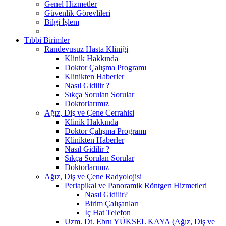
Genel Hizmetler
Güvenlik Görevlileri
Bilgi İşlem
Tıbbi Birimler
Randevusuz Hasta Kliniği
Klinik Hakkında
Doktor Çalışma Programı
Klinikten Haberler
Nasıl Gidilir ?
Sıkça Sorulan Sorular
Doktorlarımız
Ağız, Diş ve Çene Cerrahisi
Klinik Hakkında
Doktor Çalışma Programı
Klinikten Haberler
Nasıl Gidilir ?
Sıkça Sorulan Sorular
Doktorlarımız
Ağız, Diş ve Çene Radyolojisi
Periapikal ve Panoramik Röntgen Hizmetleri
Nasıl Gidilir?
Birim Çalışanları
İç Hat Telefon
Uzm. Dt. Ebru YÜKSEL KAYA (Ağız, Diş ve