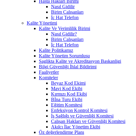
Hasta Hakları Birimi
Nasıl Gidilir
Birim Çalışanları
İç Hat Telefon
Kalite Yönetimi
Kalite Ve Verimlilik Birimi
Nasıl Gidilir?
Birim Çalışanları
İç Hat Telefon
Kalite Politikamız
Kalite Yönetim Sorumlusu
Saglikta Kalite ve Akreditasyon Baskanligi
Bilgi Güvenliği İhlal Bildirimi
Faaliyetler
Komiteler
Beyaz Kod Ekimi
Mavi Kod Ekibi
Kırmızı Kod Ekibi
Bİna Turu Ekibi
Eğitim Komitesi
Enfeksiyon Kontrol Komitesi
İş Sağlığı ve Güvenliği Komitesi
Çalışan Hakları ve Güvenliği Komitesi
Akılcı İlaç Yönetim Ekibi
Öz değerlendirme Planı