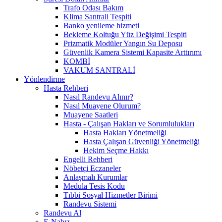
Trafo Odası Bakım
Klima Santrali Tespiti
Banko yenileme hizmeti
Bekleme Koltuğu Yüz Değişimi Tespiti
Prizmatik Modüler Yangın Su Deposu
Güvenlik Kamera Sistemi Kapasite Arttırımı
KOMBİ
VAKUM SANTRALİ
Yönlendirme
Hasta Rehberi
Nasıl Randevu Alınır?
Nasıl Muayene Olurum?
Muayene Saatleri
Hasta - Çalışan Hakları ve Sorumlulukları
Hasta Hakları Yönetmeliği
Hasta Çalışan Güvenliği Yönetmeliği
Hekim Seçme Hakkı
Engelli Rehberi
Nöbetçi Eczaneler
Anlaşmalı Kurumlar
Medula Tesis Kodu
Tıbbi Sosyal Hizmetler Birimi
Randevu Sistemi
Randevu Al
E-Nabız