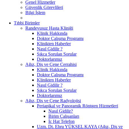
Genel Hizmetler
Güvenlik Görevlileri
Bilgi İşlem
Tıbbi Birimler
Randevusuz Hasta Kliniği
Klinik Hakkında
Doktor Çalışma Programı
Klinikten Haberler
Nasıl Gidilir ?
Sıkça Sorulan Sorular
Doktorlarımız
Ağız, Diş ve Çene Cerrahisi
Klinik Hakkında
Doktor Çalışma Programı
Klinikten Haberler
Nasıl Gidilir ?
Sıkça Sorulan Sorular
Doktorlarımız
Ağız, Diş ve Çene Radyolojisi
Periapikal ve Panoramik Röntgen Hizmetleri
Nasıl Gidilir?
Birim Çalışanları
İç Hat Telefon
Uzm. Dt. Ebru YÜKSEL KAYA (Ağız, Diş ve