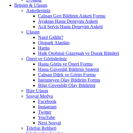
İletişim & Ulaşım
Anketlerimiz
Çalışan Geri Bildirim Anketi Formu
Ayaktan Hasta Deneyim Anketi
Acil Servis Hasta Deneyim Anketi
Ulaşım
Nasıl Gidilir?
Otopark Alanları
Harita
Halk Otobüsü Güzergah ve Durak Bilgileri
Öneri ve Görüşleriniz
Hasta Görüş ve Öneri Formu
Hasta Güvenliğ Bildirim Sistemi
Çalışan Dilek ve Görüş Formu
İstenmeyen Olay Bildirim Formu
Bilgi Güvenliği Olay Bildirimi
Bize Ulaşın
Sosyal Medya
Facebook
İnstagram
Twitter
YouTube
Next Sosyal
Telefon Rehberi