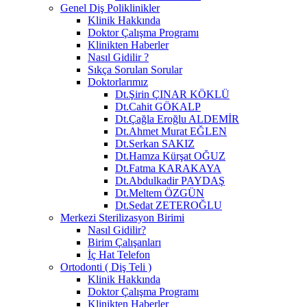
Genel Diş Poliklinikler
Klinik Hakkında
Doktor Çalışma Programı
Klinikten Haberler
Nasıl Gidilir ?
Sıkça Sorulan Sorular
Doktorlarımız
Dt.Şirin ÇINAR KÖKLÜ
Dt.Cahit GÖKALP
Dt.Çağla Eroğlu ALDEMİR
Dt.Ahmet Murat EĞLEN
Dt.Serkan SAKIZ
Dt.Hamza Kürşat OĞUZ
Dt.Fatma KARAKAYA
Dt.Abdulkadir PAYDAŞ
Dt.Meltem ÖZGÜN
Dt.Sedat ZETEROĞLU
Merkezi Sterilizasyon Birimi
Nasıl Gidilir?
Birim Çalışanları
İç Hat Telefon
Ortodonti ( Diş Teli )
Klinik Hakkında
Doktor Çalışma Programı
Klinikten Haberler