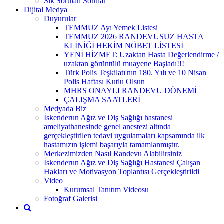
Sık Sorulan Sorular
Dijital Medya
Duyurular
TEMMUZ Ayı Yemek Listesi
TEMMUZ 2026 RANDEVUSUZ HASTA
KLİNİĞİ HEKİM NÖBET LİSTESİ
YENİ HİZMET: Uzaktan Hasta Değerlendirme /
uzaktan görüntülü muayene Başladı!!!
Türk Polis Teşkilatı'nın 180. Yılı ve 10 Nisan
Polis Haftası Kutlu Olsun
MHRS ONAYLI RANDEVU DÖNEMİ
ÇALIŞMA SAATLERİ
Medyada Biz
İskenderun Ağız ve Diş Sağlığı hastanesi
ameliyathanesinde genel anestezi altında
gerçekleştirilen tedavi uygulamaları kapsamında ilk
hastamızın işlemi başarıyla tamamlanmıştır.
Merkezimizden Nasıl Randevu Alabilirsiniz
İskenderun Ağız ve Diş Sağlığı Hastanesi Çalışan
Hakları ve Motivasyon Toplantısı Gerçekleştirildi
Video
Kurumsal Tanıtım Videosu
Fotoğraf Galerisi