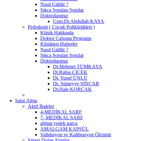
Nasıl Gidilir ?
Sıkça Sorulan Sorular
Doktorlarımız
Uzm.Dt.Abdullah KAYA
Pedodonti ( Çocuk Poliklinikleri )
Klinik Hakkında
Doktor Çalışma Programı
Klinikten Haberler
Nasıl Gidilir ?
Sıkça Sorulan Sorular
Doktorlarımız
Dt.Mehmet TÜMKAYA
Dt.Rabia ÇİÇEK
Dt. Yusuf ÜNLÜ
Dt. Sümeyye SİNCAR
Dt.Hale KORÇAK
Satın Alma
Aktif İhaleler
4-MEDİKAL SARF
7- MEDİKAL SARF
aljinat yedek parça
AMALGAM KAPSÜL
Validasyon ve Kalibrasyon Ölçümü
Süresi Dolan Alımlar