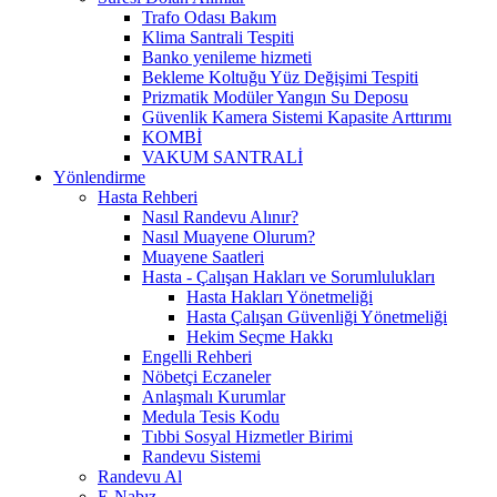
Trafo Odası Bakım
Klima Santrali Tespiti
Banko yenileme hizmeti
Bekleme Koltuğu Yüz Değişimi Tespiti
Prizmatik Modüler Yangın Su Deposu
Güvenlik Kamera Sistemi Kapasite Arttırımı
KOMBİ
VAKUM SANTRALİ
Yönlendirme
Hasta Rehberi
Nasıl Randevu Alınır?
Nasıl Muayene Olurum?
Muayene Saatleri
Hasta - Çalışan Hakları ve Sorumlulukları
Hasta Hakları Yönetmeliği
Hasta Çalışan Güvenliği Yönetmeliği
Hekim Seçme Hakkı
Engelli Rehberi
Nöbetçi Eczaneler
Anlaşmalı Kurumlar
Medula Tesis Kodu
Tıbbi Sosyal Hizmetler Birimi
Randevu Sistemi
Randevu Al
E-Nabız