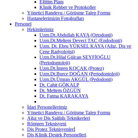
Eğitim Planı
Klinik Rehber ve Protokoller
Yönetici Randevu / Görüşme Talep Formu
Hastanelerimizin Fotoğrafları
Personel
Hekimlerimiz
Uzm.Dt.Abdullah KAYA (Ortodonti)
Uzm.Dt.Meltem Deveci TAÇ (Endodonti)
Uzm. Dt. Ebru YÜKSEL KAYA (Ağız, Diş ve
Çene Radyolojisi)
Uzm.Dt.Hilal Gülcan SEYFİOĞLU
(Periodontoloji)
Uzm.Dt.İmren KOÇAK (Protez)
Uzm.Dt.Burçe DOĞAN (Periodontoloji)
Uzm.Dt.Ümran AKGÜL (Pedodonti)
Dt. Cahit GÖKALP
Dt. Meltem ÖZGÜN
Dt. Fatma KARAKAYA
İdari Personellerimiz
Yönetici Randevu / Görüşme Talep Formu
Ağız ve Diş Sağlığı Teknikerleri
Röntgen Teknisyeni
Diş Protez Teknisyenlerİ
Diş Klinik Destek Personelleri