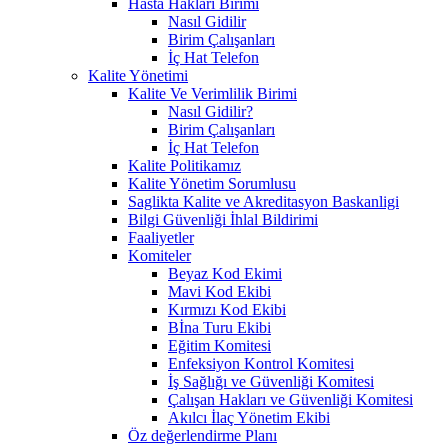
Hasta Hakları Birimi
Nasıl Gidilir
Birim Çalışanları
İç Hat Telefon
Kalite Yönetimi
Kalite Ve Verimlilik Birimi
Nasıl Gidilir?
Birim Çalışanları
İç Hat Telefon
Kalite Politikamız
Kalite Yönetim Sorumlusu
Saglikta Kalite ve Akreditasyon Baskanligi
Bilgi Güvenliği İhlal Bildirimi
Faaliyetler
Komiteler
Beyaz Kod Ekimi
Mavi Kod Ekibi
Kırmızı Kod Ekibi
Bİna Turu Ekibi
Eğitim Komitesi
Enfeksiyon Kontrol Komitesi
İş Sağlığı ve Güvenliği Komitesi
Çalışan Hakları ve Güvenliği Komitesi
Akılcı İlaç Yönetim Ekibi
Öz değerlendirme Planı