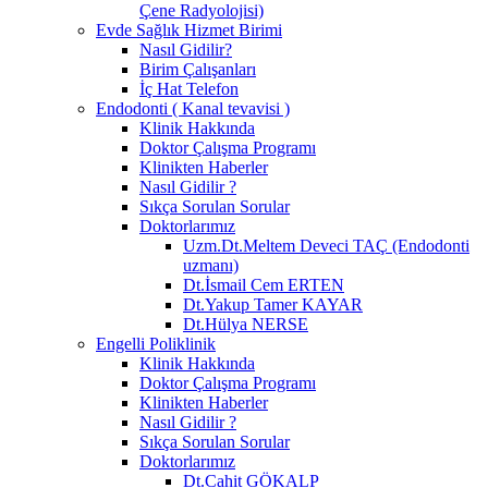
Çene Radyolojisi)
Evde Sağlık Hizmet Birimi
Nasıl Gidilir?
Birim Çalışanları
İç Hat Telefon
Endodonti ( Kanal tevavisi )
Klinik Hakkında
Doktor Çalışma Programı
Klinikten Haberler
Nasıl Gidilir ?
Sıkça Sorulan Sorular
Doktorlarımız
Uzm.Dt.Meltem Deveci TAÇ (Endodonti
uzmanı)
Dt.İsmail Cem ERTEN
Dt.Yakup Tamer KAYAR
Dt.Hülya NERSE
Engelli Poliklinik
Klinik Hakkında
Doktor Çalışma Programı
Klinikten Haberler
Nasıl Gidilir ?
Sıkça Sorulan Sorular
Doktorlarımız
Dt.Cahit GÖKALP