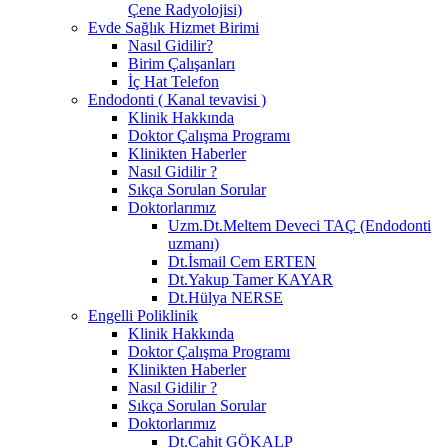
Çene Radyolojisi)
Evde Sağlık Hizmet Birimi
Nasıl Gidilir?
Birim Çalışanları
İç Hat Telefon
Endodonti ( Kanal tevavisi )
Klinik Hakkında
Doktor Çalışma Programı
Klinikten Haberler
Nasıl Gidilir ?
Sıkça Sorulan Sorular
Doktorlarımız
Uzm.Dt.Meltem Deveci TAÇ (Endodonti
uzmanı)
Dt.İsmail Cem ERTEN
Dt.Yakup Tamer KAYAR
Dt.Hülya NERSE
Engelli Poliklinik
Klinik Hakkında
Doktor Çalışma Programı
Klinikten Haberler
Nasıl Gidilir ?
Sıkça Sorulan Sorular
Doktorlarımız
Dt.Cahit GÖKALP