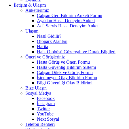
İletişim & Ulaşım
Anketlerimiz
Çalışan Geri Bildirim Anketi Formu
Ayaktan Hasta Deneyim Anketi
Acil Servis Hasta Deneyim Anketi
Ulaşım
Nasıl Gidilir?
Otopark Alanları
Harita
Halk Otobüsü Güzergah ve Durak Bilgileri
Öneri ve Görüşleriniz
Hasta Görüş ve Öneri Formu
Hasta Güvenliğ Bildirim Sistemi
Çalışan Dilek ve Görüş Formu
İstenmeyen Olay Bildirim Formu
Bilgi Güvenliği Olay Bildirimi
Bize Ulaşın
Sosyal Medya
Facebook
İnstagram
Twitter
YouTube
Next Sosyal
Telefon Rehberi