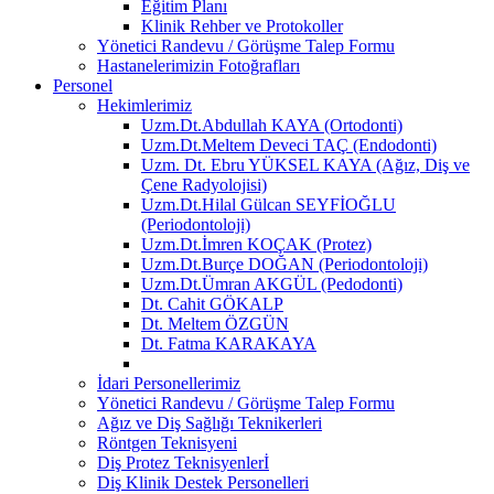
Eğitim Planı
Klinik Rehber ve Protokoller
Yönetici Randevu / Görüşme Talep Formu
Hastanelerimizin Fotoğrafları
Personel
Hekimlerimiz
Uzm.Dt.Abdullah KAYA (Ortodonti)
Uzm.Dt.Meltem Deveci TAÇ (Endodonti)
Uzm. Dt. Ebru YÜKSEL KAYA (Ağız, Diş ve
Çene Radyolojisi)
Uzm.Dt.Hilal Gülcan SEYFİOĞLU
(Periodontoloji)
Uzm.Dt.İmren KOÇAK (Protez)
Uzm.Dt.Burçe DOĞAN (Periodontoloji)
Uzm.Dt.Ümran AKGÜL (Pedodonti)
Dt. Cahit GÖKALP
Dt. Meltem ÖZGÜN
Dt. Fatma KARAKAYA
İdari Personellerimiz
Yönetici Randevu / Görüşme Talep Formu
Ağız ve Diş Sağlığı Teknikerleri
Röntgen Teknisyeni
Diş Protez Teknisyenlerİ
Diş Klinik Destek Personelleri