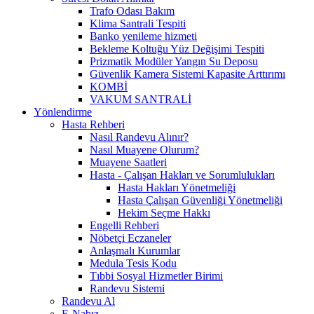
Trafo Odası Bakım
Klima Santrali Tespiti
Banko yenileme hizmeti
Bekleme Koltuğu Yüz Değişimi Tespiti
Prizmatik Modüler Yangın Su Deposu
Güvenlik Kamera Sistemi Kapasite Arttırımı
KOMBİ
VAKUM SANTRALİ
Yönlendirme
Hasta Rehberi
Nasıl Randevu Alınır?
Nasıl Muayene Olurum?
Muayene Saatleri
Hasta - Çalışan Hakları ve Sorumlulukları
Hasta Hakları Yönetmeliği
Hasta Çalışan Güvenliği Yönetmeliği
Hekim Seçme Hakkı
Engelli Rehberi
Nöbetçi Eczaneler
Anlaşmalı Kurumlar
Medula Tesis Kodu
Tıbbi Sosyal Hizmetler Birimi
Randevu Sistemi
Randevu Al
E-Nabız