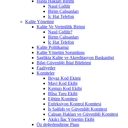
Hasta Hakları Birimi
Nasıl Gidilir
Birim Çalışanları
İç Hat Telefon
Kalite Yönetimi
Kalite Ve Verimlilik Birimi
Nasıl Gidilir?
Birim Çalışanları
İç Hat Telefon
Kalite Politikamız
Kalite Yönetim Sorumlusu
Saglikta Kalite ve Akreditasyon Baskanligi
Bilgi Güvenliği İhlal Bildirimi
Faaliyetler
Komiteler
Beyaz Kod Ekimi
Mavi Kod Ekibi
Kırmızı Kod Ekibi
Bİna Turu Ekibi
Eğitim Komitesi
Enfeksiyon Kontrol Komitesi
İş Sağlığı ve Güvenliği Komitesi
Çalışan Hakları ve Güvenliği Komitesi
Akılcı İlaç Yönetim Ekibi
Öz değerlendirme Planı