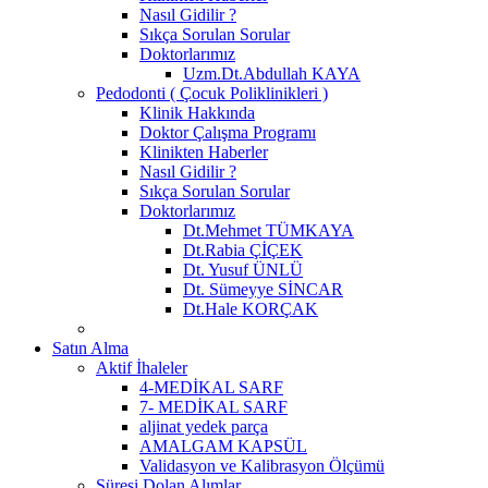
Nasıl Gidilir ?
Sıkça Sorulan Sorular
Doktorlarımız
Uzm.Dt.Abdullah KAYA
Pedodonti ( Çocuk Poliklinikleri )
Klinik Hakkında
Doktor Çalışma Programı
Klinikten Haberler
Nasıl Gidilir ?
Sıkça Sorulan Sorular
Doktorlarımız
Dt.Mehmet TÜMKAYA
Dt.Rabia ÇİÇEK
Dt. Yusuf ÜNLÜ
Dt. Sümeyye SİNCAR
Dt.Hale KORÇAK
Satın Alma
Aktif İhaleler
4-MEDİKAL SARF
7- MEDİKAL SARF
aljinat yedek parça
AMALGAM KAPSÜL
Validasyon ve Kalibrasyon Ölçümü
Süresi Dolan Alımlar