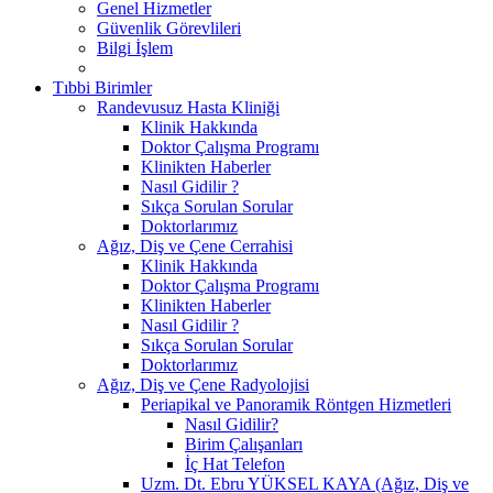
Genel Hizmetler
Güvenlik Görevlileri
Bilgi İşlem
Tıbbi Birimler
Randevusuz Hasta Kliniği
Klinik Hakkında
Doktor Çalışma Programı
Klinikten Haberler
Nasıl Gidilir ?
Sıkça Sorulan Sorular
Doktorlarımız
Ağız, Diş ve Çene Cerrahisi
Klinik Hakkında
Doktor Çalışma Programı
Klinikten Haberler
Nasıl Gidilir ?
Sıkça Sorulan Sorular
Doktorlarımız
Ağız, Diş ve Çene Radyolojisi
Periapikal ve Panoramik Röntgen Hizmetleri
Nasıl Gidilir?
Birim Çalışanları
İç Hat Telefon
Uzm. Dt. Ebru YÜKSEL KAYA (Ağız, Diş ve