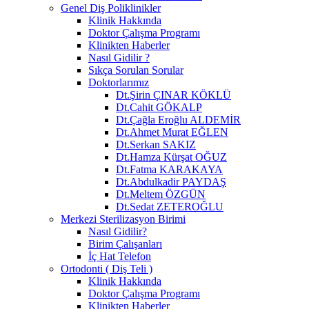
Genel Diş Poliklinikler
Klinik Hakkında
Doktor Çalışma Programı
Klinikten Haberler
Nasıl Gidilir ?
Sıkça Sorulan Sorular
Doktorlarımız
Dt.Şirin ÇINAR KÖKLÜ
Dt.Cahit GÖKALP
Dt.Çağla Eroğlu ALDEMİR
Dt.Ahmet Murat EĞLEN
Dt.Serkan SAKIZ
Dt.Hamza Kürşat OĞUZ
Dt.Fatma KARAKAYA
Dt.Abdulkadir PAYDAŞ
Dt.Meltem ÖZGÜN
Dt.Sedat ZETEROĞLU
Merkezi Sterilizasyon Birimi
Nasıl Gidilir?
Birim Çalışanları
İç Hat Telefon
Ortodonti ( Diş Teli )
Klinik Hakkında
Doktor Çalışma Programı
Klinikten Haberler