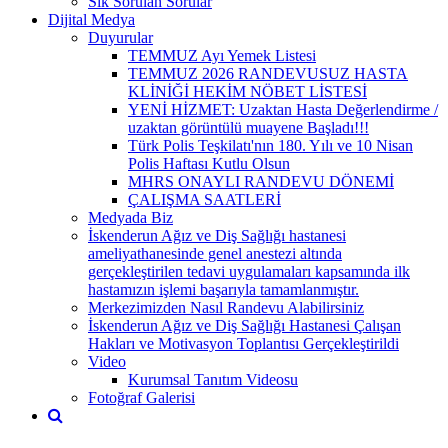
Sık Sorulan Sorular
Dijital Medya
Duyurular
TEMMUZ Ayı Yemek Listesi
TEMMUZ 2026 RANDEVUSUZ HASTA
KLİNİĞİ HEKİM NÖBET LİSTESİ
YENİ HİZMET: Uzaktan Hasta Değerlendirme /
uzaktan görüntülü muayene Başladı!!!
Türk Polis Teşkilatı'nın 180. Yılı ve 10 Nisan
Polis Haftası Kutlu Olsun
MHRS ONAYLI RANDEVU DÖNEMİ
ÇALIŞMA SAATLERİ
Medyada Biz
İskenderun Ağız ve Diş Sağlığı hastanesi
ameliyathanesinde genel anestezi altında
gerçekleştirilen tedavi uygulamaları kapsamında ilk
hastamızın işlemi başarıyla tamamlanmıştır.
Merkezimizden Nasıl Randevu Alabilirsiniz
İskenderun Ağız ve Diş Sağlığı Hastanesi Çalışan
Hakları ve Motivasyon Toplantısı Gerçekleştirildi
Video
Kurumsal Tanıtım Videosu
Fotoğraf Galerisi