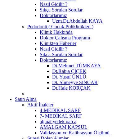
Nasıl Gidilir ?
Sıkça Sorulan Sorular
Doktorlarımız
Uzm.Dt.Abdullah KAYA
Pedodonti ( Çocuk Poliklinikleri )
Klinik Hakkında
Doktor Çalışma Programı
Klinikten Haberler
Nasıl Gidilir ?
Sıkça Sorulan Sorular
Doktorlarımız
Dt.Mehmet TÜMKAYA
Dt.Rabia ÇİÇEK
Dt. Yusuf ÜNLÜ
Dt. Sümeyye SİNCAR
Dt.Hale KORÇAK
Satın Alma
Aktif İhaleler
4-MEDİKAL SARF
7- MEDİKAL SARF
aljinat yedek parça
AMALGAM KAPSÜL
Validasyon ve Kalibrasyon Ölçümü
Süresi Dolan Alımlar