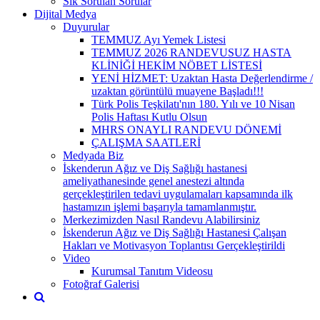
Sık Sorulan Sorular
Dijital Medya
Duyurular
TEMMUZ Ayı Yemek Listesi
TEMMUZ 2026 RANDEVUSUZ HASTA
KLİNİĞİ HEKİM NÖBET LİSTESİ
YENİ HİZMET: Uzaktan Hasta Değerlendirme /
uzaktan görüntülü muayene Başladı!!!
Türk Polis Teşkilatı'nın 180. Yılı ve 10 Nisan
Polis Haftası Kutlu Olsun
MHRS ONAYLI RANDEVU DÖNEMİ
ÇALIŞMA SAATLERİ
Medyada Biz
İskenderun Ağız ve Diş Sağlığı hastanesi
ameliyathanesinde genel anestezi altında
gerçekleştirilen tedavi uygulamaları kapsamında ilk
hastamızın işlemi başarıyla tamamlanmıştır.
Merkezimizden Nasıl Randevu Alabilirsiniz
İskenderun Ağız ve Diş Sağlığı Hastanesi Çalışan
Hakları ve Motivasyon Toplantısı Gerçekleştirildi
Video
Kurumsal Tanıtım Videosu
Fotoğraf Galerisi