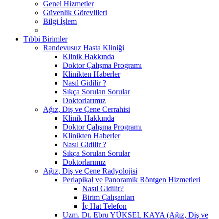
Genel Hizmetler
Güvenlik Görevlileri
Bilgi İşlem
Tıbbi Birimler
Randevusuz Hasta Kliniği
Klinik Hakkında
Doktor Çalışma Programı
Klinikten Haberler
Nasıl Gidilir ?
Sıkça Sorulan Sorular
Doktorlarımız
Ağız, Diş ve Çene Cerrahisi
Klinik Hakkında
Doktor Çalışma Programı
Klinikten Haberler
Nasıl Gidilir ?
Sıkça Sorulan Sorular
Doktorlarımız
Ağız, Diş ve Çene Radyolojisi
Periapikal ve Panoramik Röntgen Hizmetleri
Nasıl Gidilir?
Birim Çalışanları
İç Hat Telefon
Uzm. Dt. Ebru YÜKSEL KAYA (Ağız, Diş ve