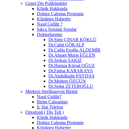
Genel Diş Poliklinikler
Klinik Hakkında
Doktor Çalışma Programı
Klinikten Haberler
Nasıl Gidilir ?
Sıkça Sorulan Sorular
Doktorlarımız
Dt.Şirin ÇINAR KÖKLÜ
Dt.Cahit GÖKALP
Dt.Çağla Eroğlu ALDEMİR
Dt.Ahmet Murat EĞLEN
Dt.Serkan SAKIZ
Dt.Hamza Kürşat OĞUZ
Dt.Fatma KARAKAYA
Dt.Abdulkadir PAYDAŞ
Dt.Meltem ÖZGÜN
Dt.Sedat ZETEROĞLU
Merkezi Sterilizasyon Birimi
Nasıl Gidilir?
Birim Çalışanları
İç Hat Telefon
Ortodonti ( Diş Teli )
Klinik Hakkında
Doktor Çalışma Programı
Klinikten Haberler