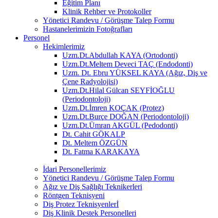
Eğitim Planı
Klinik Rehber ve Protokoller
Yönetici Randevu / Görüşme Talep Formu
Hastanelerimizin Fotoğrafları
Personel
Hekimlerimiz
Uzm.Dt.Abdullah KAYA (Ortodonti)
Uzm.Dt.Meltem Deveci TAÇ (Endodonti)
Uzm. Dt. Ebru YÜKSEL KAYA (Ağız, Diş ve
Çene Radyolojisi)
Uzm.Dt.Hilal Gülcan SEYFİOĞLU
(Periodontoloji)
Uzm.Dt.İmren KOÇAK (Protez)
Uzm.Dt.Burçe DOĞAN (Periodontoloji)
Uzm.Dt.Ümran AKGÜL (Pedodonti)
Dt. Cahit GÖKALP
Dt. Meltem ÖZGÜN
Dt. Fatma KARAKAYA
İdari Personellerimiz
Yönetici Randevu / Görüşme Talep Formu
Ağız ve Diş Sağlığı Teknikerleri
Röntgen Teknisyeni
Diş Protez Teknisyenlerİ
Diş Klinik Destek Personelleri