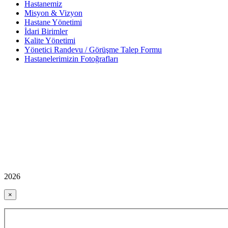
Hastanemiz
Misyon & Vizyon
Hastane Yönetimi
İdari Birimler
Kalite Yönetimi
Yönetici Randevu / Görüşme Talep Formu
Hastanelerimizin Fotoğrafları
2026
×