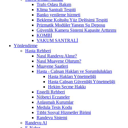
Trafo Odası Bakım
Klima Santrali Tespiti
Banko yenileme hizmeti
Bekleme Koltuğu Yüz Değişimi Tespiti
Prizmatik Modüler Yangın Su Deposu
Güvenlik Kamera Sistemi Kapasite Arttırımı
KOMBİ
VAKUM SANTRALİ
Yönlendirme
Hasta Rehberi
Nasıl Randevu Alınır?
Nasıl Muayene Olurum?
Muayene Saatleri
Hasta - Çalışan Hakları ve Sorumlulukları
Hasta Hakları Yönetmeliği
Hasta Çalışan Güvenliği Yönetmeliği
Hekim Seçme Hakkı
Engelli Rehberi
Nöbetçi Eczaneler
Anlaşmalı Kurumlar
Medula Tesis Kodu
Tıbbi Sosyal Hizmetler Birimi
Randevu Sistemi
Randevu Al
E-Nabız