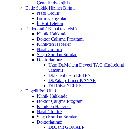
Çene Radyolojisi)
Evde Sağlık Hizmet Birimi
Nasıl Gidilir?
Birim Çalışanları
İç Hat Telefon
Endodonti ( Kanal tevavisi )
Klinik Hakkında
Doktor Çalışma Programı
Klinikten Haberler
Nasıl Gidilir ?
Sıkça Sorulan Sorular
Doktorlarımız
Uzm.Dt.Meltem Deveci TAÇ (Endodonti
uzmanı)
Dt.İsmail Cem ERTEN
Dt.Yakup Tamer KAYAR
Dt.Hülya NERSE
Engelli Poliklinik
Klinik Hakkında
Doktor Çalışma Programı
Klinikten Haberler
Nasıl Gidilir ?
Sıkça Sorulan Sorular
Doktorlarımız
Dt.Cahit GÖKALP