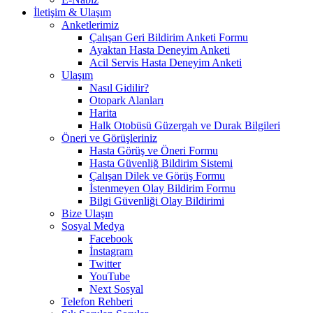
İletişim & Ulaşım
Anketlerimiz
Çalışan Geri Bildirim Anketi Formu
Ayaktan Hasta Deneyim Anketi
Acil Servis Hasta Deneyim Anketi
Ulaşım
Nasıl Gidilir?
Otopark Alanları
Harita
Halk Otobüsü Güzergah ve Durak Bilgileri
Öneri ve Görüşleriniz
Hasta Görüş ve Öneri Formu
Hasta Güvenliğ Bildirim Sistemi
Çalışan Dilek ve Görüş Formu
İstenmeyen Olay Bildirim Formu
Bilgi Güvenliği Olay Bildirimi
Bize Ulaşın
Sosyal Medya
Facebook
İnstagram
Twitter
YouTube
Next Sosyal
Telefon Rehberi