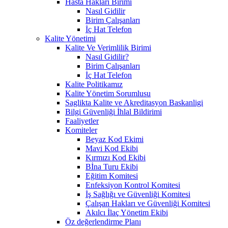
Hasta Hakları Birimi
Nasıl Gidilir
Birim Çalışanları
İç Hat Telefon
Kalite Yönetimi
Kalite Ve Verimlilik Birimi
Nasıl Gidilir?
Birim Çalışanları
İç Hat Telefon
Kalite Politikamız
Kalite Yönetim Sorumlusu
Saglikta Kalite ve Akreditasyon Baskanligi
Bilgi Güvenliği İhlal Bildirimi
Faaliyetler
Komiteler
Beyaz Kod Ekimi
Mavi Kod Ekibi
Kırmızı Kod Ekibi
Bİna Turu Ekibi
Eğitim Komitesi
Enfeksiyon Kontrol Komitesi
İş Sağlığı ve Güvenliği Komitesi
Çalışan Hakları ve Güvenliği Komitesi
Akılcı İlaç Yönetim Ekibi
Öz değerlendirme Planı