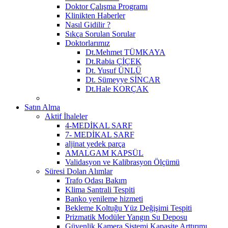
Doktor Çalışma Programı
Klinikten Haberler
Nasıl Gidilir ?
Sıkça Sorulan Sorular
Doktorlarımız
Dt.Mehmet TÜMKAYA
Dt.Rabia ÇİÇEK
Dt. Yusuf ÜNLÜ
Dt. Sümeyye SİNCAR
Dt.Hale KORÇAK
Satın Alma
Aktif İhaleler
4-MEDİKAL SARF
7- MEDİKAL SARF
aljinat yedek parça
AMALGAM KAPSÜL
Validasyon ve Kalibrasyon Ölçümü
Süresi Dolan Alımlar
Trafo Odası Bakım
Klima Santrali Tespiti
Banko yenileme hizmeti
Bekleme Koltuğu Yüz Değişimi Tespiti
Prizmatik Modüler Yangın Su Deposu
Güvenlik Kamera Sistemi Kapasite Arttırımı