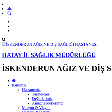
HATAY İL SAĞLIK MÜDÜRLÜĞÜ
İSKENDERUN AĞIZ VE DİŞ 
Kurumsal
Hastanemiz
Tarihcemiz
Değerlerimiz
Amaç/Hedeflerimiz
Misyon & Vizyon