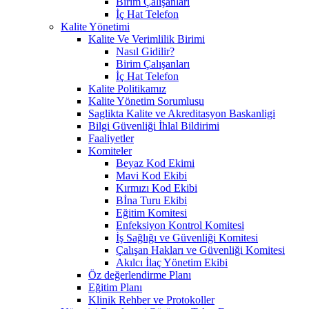
Birim Çalışanları
İç Hat Telefon
Kalite Yönetimi
Kalite Ve Verimlilik Birimi
Nasıl Gidilir?
Birim Çalışanları
İç Hat Telefon
Kalite Politikamız
Kalite Yönetim Sorumlusu
Saglikta Kalite ve Akreditasyon Baskanligi
Bilgi Güvenliği İhlal Bildirimi
Faaliyetler
Komiteler
Beyaz Kod Ekimi
Mavi Kod Ekibi
Kırmızı Kod Ekibi
Bİna Turu Ekibi
Eğitim Komitesi
Enfeksiyon Kontrol Komitesi
İş Sağlığı ve Güvenliği Komitesi
Çalışan Hakları ve Güvenliği Komitesi
Akılcı İlaç Yönetim Ekibi
Öz değerlendirme Planı
Eğitim Planı
Klinik Rehber ve Protokoller