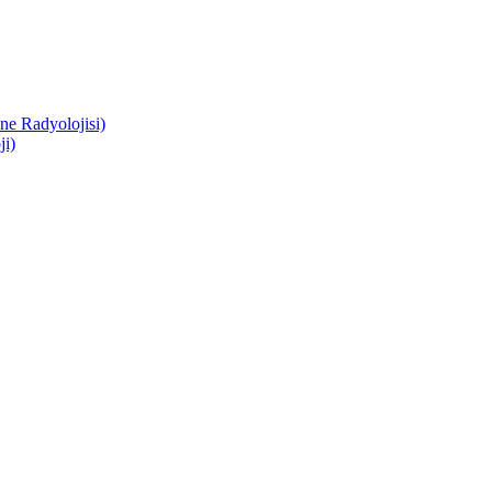
e Radyolojisi)
i)