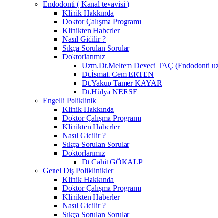
Endodonti ( Kanal tevavisi )
Klinik Hakkında
Doktor Çalışma Programı
Klinikten Haberler
Nasıl Gidilir ?
Sıkça Sorulan Sorular
Doktorlarımız
Uzm.Dt.Meltem Deveci TAÇ (Endodonti u
Dt.İsmail Cem ERTEN
Dt.Yakup Tamer KAYAR
Dt.Hülya NERSE
Engelli Poliklinik
Klinik Hakkında
Doktor Çalışma Programı
Klinikten Haberler
Nasıl Gidilir ?
Sıkça Sorulan Sorular
Doktorlarımız
Dt.Cahit GÖKALP
Genel Diş Poliklinikler
Klinik Hakkında
Doktor Çalışma Programı
Klinikten Haberler
Nasıl Gidilir ?
Sıkça Sorulan Sorular