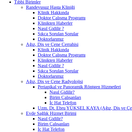
Tıbbi Birimler
Randevusuz Hasta Kliniği
Klinik Hakkında
Doktor Çalışma Programı
Klinikten Haberler
Nasıl Gidilir ?
Sıkça Sorulan Sorular
Doktorlarımız
Ağız, Diş ve Çene Cerrahisi
Klinik Hakkında
Doktor Çalışma Programı
Klinikten Haberler
Nasıl Gidilir ?
Sıkça Sorulan Sorular
Doktorlarımız
Ağız, Diş ve Çene Radyolojisi
Periapikal ve Panoramik Röntgen Hizmetleri
Nasıl Gidilir?
Birim Çalışanları
İç Hat Telefon
Uzm. Dt. Ebru YÜKSEL KAYA (Ağız, Diş ve Çen
Evde Sağlık Hizmet Birimi
Nasıl Gidilir?
Birim Çalışanları
İç Hat Telefon