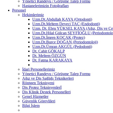
Yönetici Randevu / Görüşme Talep Formu
Hastanelerimizin Fotoğrafları
Personel
Hekimlerimiz
Uzm.Dt.Abdullah KAYA (Ortodonti)
Uzm.Dt.Meltem Deveci TAÇ (Endodonti)
Uzm. Dt. Ebru YÜKSEL KAYA (Ağız, Diş ve Çen
Uzm.Dt.Hilal Gülcan SEYFİOĞLU (Periodontoloj
Uzm.Dt.İmren KOÇAK (Protez)
Uzm.Dt.Burçe DOĞAN (Periodontoloji)
Uzm.Dt.Ümran AKGÜL (Pedodonti)
Dt. Cahit GÖKALP
Dt. Meltem ÖZGÜN
Dt. Fatma KARAKAYA
İdari Personellerimiz
Yönetici Randevu / Görüşme Talep Formu
Ağız ve Diş Sağlığı Teknikerleri
Röntgen Teknisyeni
Diş Protez Teknisyenlerİ
Diş Klinik Destek Personelleri
Genel Hizmetler
Güvenlik Görevlileri
Bilgi İşlem