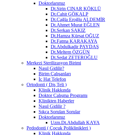
Doktorlarımız
Dt.Şirin ÇINAR KÖKLÜ
Dt.Cahit GÖKALP
Dt.Çağla Eroğlu ALDEMİR
Dt.Ahmet Murat EĞLEN
Dt.Serkan SAKIZ
Dt.Hamza Kürşat OĞUZ
Dt.Fatma KARAKAYA
Dt.Abdulkadir PAYDAŞ
Dt.Meltem ÖZGÜN
Dt.Sedat ZETEROĞLU
Merkezi Sterilizasyon Birimi
Nasıl Gidilir?
Birim Çalışanları
İç Hat Telefon
Ortodonti ( Diş Teli )
Klinik Hakkında
Doktor Çalışma Programı
Klinikten Haberler
Nasıl Gidilir ?
Sıkça Sorulan Sorular
Doktorlarımız
Uzm.Dt.Abdullah KAYA
Pedodonti ( Çocuk Poliklinikleri )
Klinik Hakkında