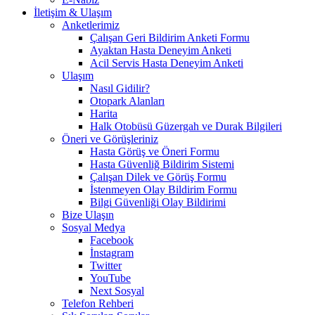
İletişim & Ulaşım
Anketlerimiz
Çalışan Geri Bildirim Anketi Formu
Ayaktan Hasta Deneyim Anketi
Acil Servis Hasta Deneyim Anketi
Ulaşım
Nasıl Gidilir?
Otopark Alanları
Harita
Halk Otobüsü Güzergah ve Durak Bilgileri
Öneri ve Görüşleriniz
Hasta Görüş ve Öneri Formu
Hasta Güvenliğ Bildirim Sistemi
Çalışan Dilek ve Görüş Formu
İstenmeyen Olay Bildirim Formu
Bilgi Güvenliği Olay Bildirimi
Bize Ulaşın
Sosyal Medya
Facebook
İnstagram
Twitter
YouTube
Next Sosyal
Telefon Rehberi