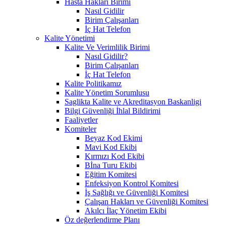
Hasta Hakları Birimi
Nasıl Gidilir
Birim Çalışanları
İç Hat Telefon
Kalite Yönetimi
Kalite Ve Verimlilik Birimi
Nasıl Gidilir?
Birim Çalışanları
İç Hat Telefon
Kalite Politikamız
Kalite Yönetim Sorumlusu
Saglikta Kalite ve Akreditasyon Baskanligi
Bilgi Güvenliği İhlal Bildirimi
Faaliyetler
Komiteler
Beyaz Kod Ekimi
Mavi Kod Ekibi
Kırmızı Kod Ekibi
Bİna Turu Ekibi
Eğitim Komitesi
Enfeksiyon Kontrol Komitesi
İş Sağlığı ve Güvenliği Komitesi
Çalışan Hakları ve Güvenliği Komitesi
Akılcı İlaç Yönetim Ekibi
Öz değerlendirme Planı