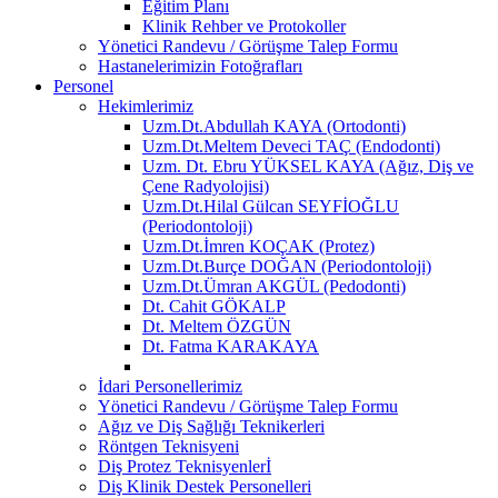
Eğitim Planı
Klinik Rehber ve Protokoller
Yönetici Randevu / Görüşme Talep Formu
Hastanelerimizin Fotoğrafları
Personel
Hekimlerimiz
Uzm.Dt.Abdullah KAYA (Ortodonti)
Uzm.Dt.Meltem Deveci TAÇ (Endodonti)
Uzm. Dt. Ebru YÜKSEL KAYA (Ağız, Diş ve
Çene Radyolojisi)
Uzm.Dt.Hilal Gülcan SEYFİOĞLU
(Periodontoloji)
Uzm.Dt.İmren KOÇAK (Protez)
Uzm.Dt.Burçe DOĞAN (Periodontoloji)
Uzm.Dt.Ümran AKGÜL (Pedodonti)
Dt. Cahit GÖKALP
Dt. Meltem ÖZGÜN
Dt. Fatma KARAKAYA
İdari Personellerimiz
Yönetici Randevu / Görüşme Talep Formu
Ağız ve Diş Sağlığı Teknikerleri
Röntgen Teknisyeni
Diş Protez Teknisyenlerİ
Diş Klinik Destek Personelleri