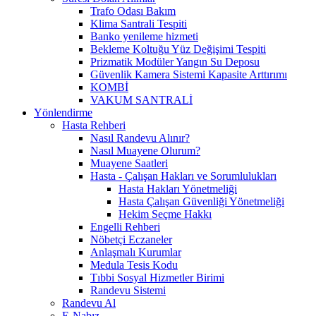
Trafo Odası Bakım
Klima Santrali Tespiti
Banko yenileme hizmeti
Bekleme Koltuğu Yüz Değişimi Tespiti
Prizmatik Modüler Yangın Su Deposu
Güvenlik Kamera Sistemi Kapasite Arttırımı
KOMBİ
VAKUM SANTRALİ
Yönlendirme
Hasta Rehberi
Nasıl Randevu Alınır?
Nasıl Muayene Olurum?
Muayene Saatleri
Hasta - Çalışan Hakları ve Sorumlulukları
Hasta Hakları Yönetmeliği
Hasta Çalışan Güvenliği Yönetmeliği
Hekim Seçme Hakkı
Engelli Rehberi
Nöbetçi Eczaneler
Anlaşmalı Kurumlar
Medula Tesis Kodu
Tıbbi Sosyal Hizmetler Birimi
Randevu Sistemi
Randevu Al
E-Nabız