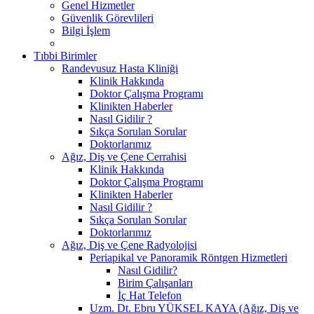
Genel Hizmetler
Güvenlik Görevlileri
Bilgi İşlem
Tıbbi Birimler
Randevusuz Hasta Kliniği
Klinik Hakkında
Doktor Çalışma Programı
Klinikten Haberler
Nasıl Gidilir ?
Sıkça Sorulan Sorular
Doktorlarımız
Ağız, Diş ve Çene Cerrahisi
Klinik Hakkında
Doktor Çalışma Programı
Klinikten Haberler
Nasıl Gidilir ?
Sıkça Sorulan Sorular
Doktorlarımız
Ağız, Diş ve Çene Radyolojisi
Periapikal ve Panoramik Röntgen Hizmetleri
Nasıl Gidilir?
Birim Çalışanları
İç Hat Telefon
Uzm. Dt. Ebru YÜKSEL KAYA (Ağız, Diş ve