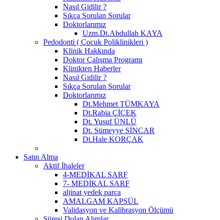
Nasıl Gidilir ?
Sıkça Sorulan Sorular
Doktorlarımız
Uzm.Dt.Abdullah KAYA
Pedodonti ( Çocuk Poliklinikleri )
Klinik Hakkında
Doktor Çalışma Programı
Klinikten Haberler
Nasıl Gidilir ?
Sıkça Sorulan Sorular
Doktorlarımız
Dt.Mehmet TÜMKAYA
Dt.Rabia ÇİÇEK
Dt. Yusuf ÜNLÜ
Dt. Sümeyye SİNCAR
Dt.Hale KORÇAK
Satın Alma
Aktif İhaleler
4-MEDİKAL SARF
7- MEDİKAL SARF
aljinat yedek parça
AMALGAM KAPSÜL
Validasyon ve Kalibrasyon Ölçümü
Süresi Dolan Alımlar