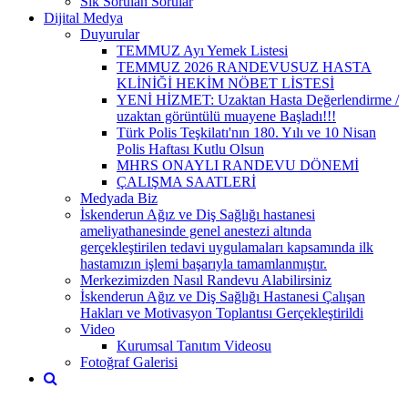
Sık Sorulan Sorular
Dijital Medya
Duyurular
TEMMUZ Ayı Yemek Listesi
TEMMUZ 2026 RANDEVUSUZ HASTA
KLİNİĞİ HEKİM NÖBET LİSTESİ
YENİ HİZMET: Uzaktan Hasta Değerlendirme /
uzaktan görüntülü muayene Başladı!!!
Türk Polis Teşkilatı'nın 180. Yılı ve 10 Nisan
Polis Haftası Kutlu Olsun
MHRS ONAYLI RANDEVU DÖNEMİ
ÇALIŞMA SAATLERİ
Medyada Biz
İskenderun Ağız ve Diş Sağlığı hastanesi
ameliyathanesinde genel anestezi altında
gerçekleştirilen tedavi uygulamaları kapsamında ilk
hastamızın işlemi başarıyla tamamlanmıştır.
Merkezimizden Nasıl Randevu Alabilirsiniz
İskenderun Ağız ve Diş Sağlığı Hastanesi Çalışan
Hakları ve Motivasyon Toplantısı Gerçekleştirildi
Video
Kurumsal Tanıtım Videosu
Fotoğraf Galerisi