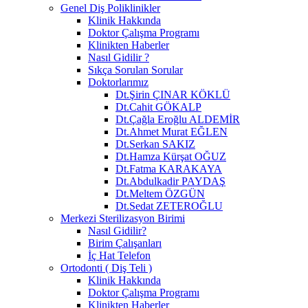
Genel Diş Poliklinikler
Klinik Hakkında
Doktor Çalışma Programı
Klinikten Haberler
Nasıl Gidilir ?
Sıkça Sorulan Sorular
Doktorlarımız
Dt.Şirin ÇINAR KÖKLÜ
Dt.Cahit GÖKALP
Dt.Çağla Eroğlu ALDEMİR
Dt.Ahmet Murat EĞLEN
Dt.Serkan SAKIZ
Dt.Hamza Kürşat OĞUZ
Dt.Fatma KARAKAYA
Dt.Abdulkadir PAYDAŞ
Dt.Meltem ÖZGÜN
Dt.Sedat ZETEROĞLU
Merkezi Sterilizasyon Birimi
Nasıl Gidilir?
Birim Çalışanları
İç Hat Telefon
Ortodonti ( Diş Teli )
Klinik Hakkında
Doktor Çalışma Programı
Klinikten Haberler