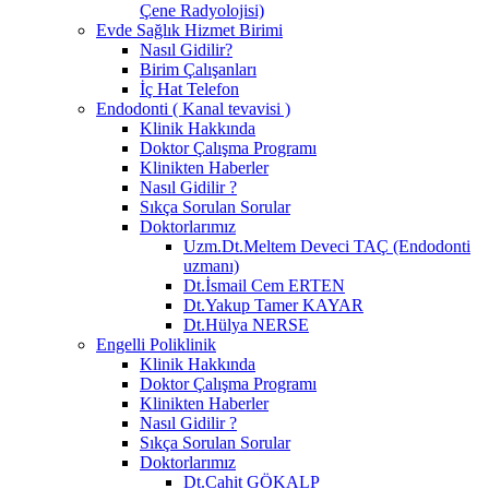
Çene Radyolojisi)
Evde Sağlık Hizmet Birimi
Nasıl Gidilir?
Birim Çalışanları
İç Hat Telefon
Endodonti ( Kanal tevavisi )
Klinik Hakkında
Doktor Çalışma Programı
Klinikten Haberler
Nasıl Gidilir ?
Sıkça Sorulan Sorular
Doktorlarımız
Uzm.Dt.Meltem Deveci TAÇ (Endodonti
uzmanı)
Dt.İsmail Cem ERTEN
Dt.Yakup Tamer KAYAR
Dt.Hülya NERSE
Engelli Poliklinik
Klinik Hakkında
Doktor Çalışma Programı
Klinikten Haberler
Nasıl Gidilir ?
Sıkça Sorulan Sorular
Doktorlarımız
Dt.Cahit GÖKALP